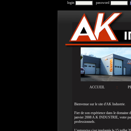
login
password
ACCUEIL
::
P
Bienvenue sur le site d'AK Industrie.
Fier de son expérience dans le domaine d
janvier 2008 A.K INDUSTRIE, votre parten
professionnels.
L'entreprise s'est implantée le 15 juill