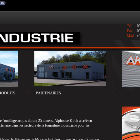
Tél
03
Fax
03
Mail
a.
RODUITS
::
PARTENAIRES
::
::
e l'outillage acquis durant 25 années, Alphonse Kirch a créé en
aire dans les secteurs de la fourniture industrielle pour les
et 2009 sur la Mégazone de Moselle-Est dans un magasin de 250 m² ou