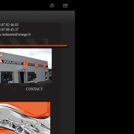
.87.82.46.05
.87.89.45.37
k-industrie@orange.fr
::
CONTACT