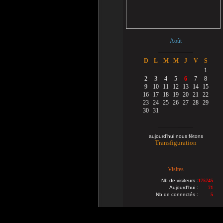
Août
...................................
D
L
M
M
J
V
S
1
2
3
4
5
6
7
8
9
10
11
12
13
14
15
16
17
18
19
20
21
22
23
24
25
26
27
28
29
30
31
...................................
aujourd'hui nous fêtons
Transfiguration
Visites
Nb de visiteurs :
175745
Aujourd'hui :
71
Nb de connectés :
5